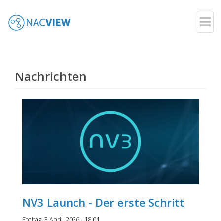
Your Network - Your Rules
Direkt
zum
Inhalt
Nachrichten
NV3 Launch - Der erste Schritt
Freitag, 3 April, 2026 - 18:01