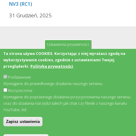
NV3 (RC1)
31 Grudzień, 2025
Ustawienia prywatności
KONTAKT
Ta strona używa COOKIES. Korzystając z niej wyrażasz zgodę na
wykorzystywanie cookies, zgodnie z ustawieniami Twojej
Polityka prywatności
przeglądarki.
Email:
office@nacview.com
Internet:
nacview.com
Podstawowe
Napisz do nas
Wymagane do prawidłowego działania naszego serwisu.
Rozszerzone
Wymagane do poprawnego działania pozycjonowania naszego serwisu
oraz do działania narzędzi takich jak chat czy filmiki z naszego kanału
YouTube, itd.
Zapisz ustawienia
© 2026 NACVIEW - ALL RIGHTS RESERVED
NACVIEW
POLITYKA PRYWATNOŚCI